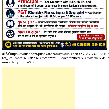
वीडियोhttps://twitter.com/pushkardhami/status/1778325125374369816?
ref_src=twsrc%5Etfw%7Ctwcamp%5Etweetembed%7Ctwterm%5E17
news.dailyhunt.in%2F