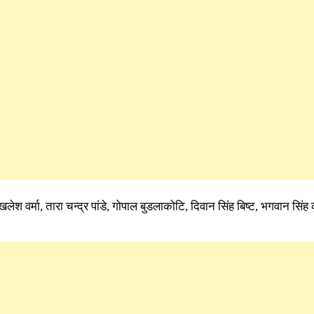
, अखलेश वर्मा, तारा चन्द्र पांडे, गोपाल बुडलाकोटि, दिवान सिंह बिष्ट, भगवान सिं