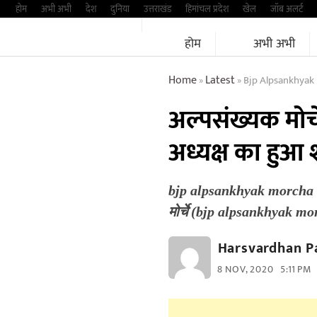
Skip
होम
अभी अभी
देश
दुनिया
उत्तराखंड
हिमांचल प्रदेश
खेल
जॉब अलर्ट
to
होम
अभी अभी
content
Home
Latest
Bjp Alpsankhyak
»
»
अल्पसंख्यक मोर
अध्यक्ष का हुआ
bjp alpsankhyak morcha k
मोर्चे (bjp alpsankhyak mor
Harsvardhan P
8 NOV, 2020
5:11 PM