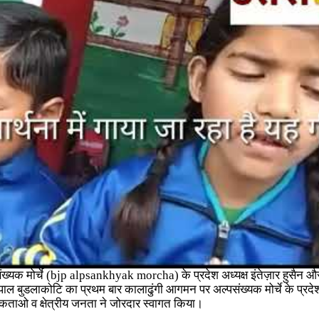
संख्यक मोर्चे (bjp alpsankhyak morcha)
के प्रदेश अध्यक्ष इंतेज़ार हुसैन 
पाल बुडलाकोटि का प्रथम बार कालाढुंगी आगमन पर अल्पसंख्यक मोर्चे के प्रदेश
र्यकताओ व क्षेत्रीय जनता ने जोरदार स्वागत किया।