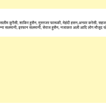
तसलीम कुरैसी, शाकिर हुसैन, मुस्तजर फारूकी, मेहंदी हसन,अनवर करेसी, सहजा
नन्ना सलमानी, इरफान सलमानी, सेराज हुसैन, नजाकत अली आदि लोग मौजूद र