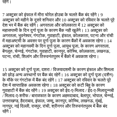
रहेगें।
7 अक्टूबर को इंफाल में मीरा चोरेल होउबा के चलते बैंक बंद रहेंगे। 9
अक्टूबर को महीने के दूसरे शनिवार और 10 अक्टूबर को रविवार के चलते पूरे
देश भर में बैंक बंद रहेंगे। अगरतला और कोलकाता में 12 अक्टूबर को
महासप्तमी के दिन दुर्गा पूजा के कारण बैंक नही खुलेंगे। 13 अक्टूबर को
अगरतला, भुवनेश्वर, गंगटोक, गुवाहाटी, इंफाल, कोलकाता, पटना और रांची
में महाअष्टमी के अवसर पर दुर्गा पूजा के कारण बैंकों में अवकाश रहेगा। 14
अक्टूबर को महानवमी के दिन दुर्गा पूजा, आयुथ पूजा, के कारण अगरतला,
बेंगलूरु, चेन्नई, गंगटोक, गुवाहाटी, कानपुर, कोच्चि, कोलकाता, लखनऊ,
पटना, रांची, शिलांग और तिरुवनंतपुरम में बैंको में अवकाश रहेगा।
15 अक्टूबर को दुर्गा पूजा, दशरा / विजयादशमी के कारण इंफाल और शिमला
को छोड़ अन्य अस्थानों पर बैंक बंद रहेगें। 16 अक्टूबर को दुर्गा पूजा (दशैन)
के मौके पर गंगटोक में बैंक बंद रहेंगे। 17 अक्टूबर को रविवार के चलते पूरे
देश में साप्ताहिक अवकाश रहेगा। 18 अक्टूबर को कटी बिहू के कारण
गुवाहाटी में बैंक बंद रहेंगे। 19 अक्टूबर को ईद-ए-मिलाद / ईद-ए-मिलादुन्नबी
/ मिलाद-ए-शरीफ / बारावफात के कारण अहमदाबाद, बेलापुर, भोपाल, चेन्नई,
उत्तराखण्ड, हैदराबाद, इंफाल, जम्मू, कानपुर, कोच्चि, लखनऊ, मुंबई,
नागपुर, नई दिल्ली, रायपुर, रांची, श्रीनगर और तिरुवनंतपुरम में बैंक बंद
रहेंगे।