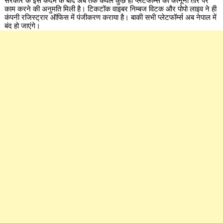
सरकार के इस कदम के बाद अब तक केवल कुछ ही प्लेटफॉर्म्स को कानूनी तौर पर
काम करने की अनुमति मिली है। टिकटॉक वाइबर निम्बज विटक और पोपो लाइव ने ही
कंपनी रजिस्ट्रार ऑफिस में पंजीकरण कराया है। बाकी सभी प्लेटफॉर्म्स अब नेपाल में
बंद हो जाएंगे।