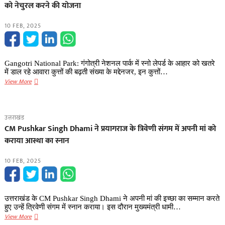
को नेचुरल करने की योजना
इतिहास,एसएससी
एनसीसी
10 FEB, 2025
स्पेशल
एंट्री
में
हासिल
Gangotri National Park: गंगोत्री नेशनल पार्क में स्नो लेपर्ड के आहार को खतरे
की
में डाल रहे आवारा कुत्तों की बढ़ती संख्या के मद्देनजर, इन कुत्तों…
तीसरी
Gangotri
View More
रैंक
National
Park
में
उत्तराखंड
स्नो
CM Pushkar Singh Dhami ने प्रयागराज के त्रिवेणी संगम में अपनी मां को
लेपर्ड
कराया आस्था का स्नान
के
आहार
10 FEB, 2025
को
खतरा,
आवारा
कुत्तों
उत्तराखंड के CM Pushkar Singh Dhami ने अपनी मां की इच्छा का सम्मान करते
को
हुए उन्हें त्रिवेणी संगम में स्नान कराया। इस दौरान मुख्यमंत्री धामी…
नेचुरल
CM
View More
करने