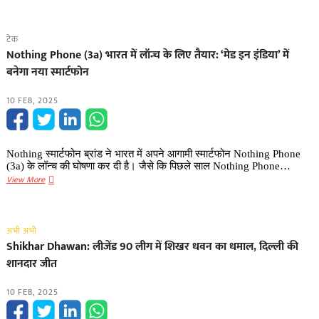
Pushkar
की
Singh
योजना
Dhami
टेक
ने
Nothing Phone (3a) भारत में लॉन्च के लिए तैयार: ‘मेड इन इंडिया’ में
प्रयागराज
बनेगा नया स्मार्टफोन
के
त्रिवेणी
10 FEB, 2025
संगम
में
अपनी
मां
Nothing स्मार्टफोन ब्रांड ने भारत में अपने आगामी स्मार्टफोन Nothing Phone
को
(3a) के लॉन्च की घोषणा कर दी है। जैसे कि पिछले साल Nothing Phone…
कराया
Nothing
View More
आस्था
Phone
का
(3a)
स्नान
भारत
अभी अभी
में
Shikhar Dhawan: लीजेंड 90 लीग में शिखर धवन का धमाल, दिल्ली की
लॉन्च
शानदार जीत
के
लिए
10 FEB, 2025
तैयार:
‘मेड