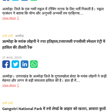
की
संदिग्ध
अल्मोड़ा: जिले के एक नामी स्कूल में टीचिंग स्टाफ के लिए भर्ती निकली है। स्कूल
परिस्थितियों
प्रबंधन ने बताया कि योग्य और अनुभवी अभ्यर्थी तय प्रक्रिया…
में
अल्मोड़ा
View More
मौत
के
इस
स्कूल
अभी अभी
अल्मोड़ा
में
अल्मोड़ा के मयंक लोहनी ने रचा इतिहास,एसएससी एनसीसी स्पेशल एंट्री में
निकली
हासिल की तीसरी रैंक
वेकेंसी,
ऐसे
27 AUG, 2025
करें
अप्लाई
अल्मोड़ा। उत्तराखंड के अल्मोड़ा ज़िले के दुगालखोला क्षेत्र के मयंक लोहनी ने कड़ी
मेहनत और लगन से बड़ी सफलता हासिल की है। हाल ही में…
अल्मोड़ा
View More
के
मयंक
लोहनी
अभी अभी
ने
Gangotri National Park में स्नो लेपर्ड के आहार को खतरा, आवारा कुत्तों
रचा