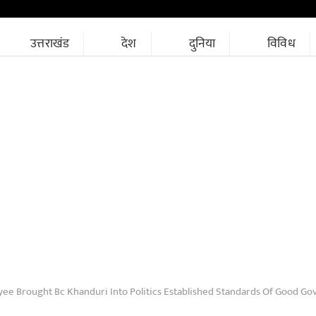
उत्तराखंड
देश
दुनिया
विविध
Brought Bc Khanduri Into Politics Established Standards Of Good Governance In Politics Through