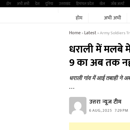
Skip
होम
अभी अभी
देश
दुनिया
उत्तराखंड
हिमांचल प्रदेश
खेल
जॉब अलर्ट
to
होम
अभी अभी
content
Home
Latest
Army Soldiers Tra
»
»
धराली में मलबे 
9 का अब तक नह
धराली गांव में आई तबाही ने अब
…
उत्तरा न्यूज टीम
6 AUG, 2025
7:29 PM