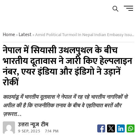
Skip
Men
to
Butto
content
Home
Latest
Amid Political Turmoil In Nepal Indian Embassy Issues Helpline Numbers Air India And Indigo Halt Flights
»
»
नेपाल में सियासी उथलपुथल के बीच
भारतीय दूतावास ने जारी किए हेल्पलाइन
नंबर, एयर इंडिया और इंडिगो ने उड़ानें
रोकीं
काठमांडू में भारतीय दूतावास ने नेपाल में रह रहे भारतीय नागरिकों से
अपील की है कि राजनीतिक तनाव के बीच वे एहतियात बरतें और
ज़रूरत…
उत्तरा न्यूज टीम
9 SEP, 2025
7:14 PM