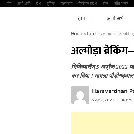
Skip
होम
अभी अभी
देश
दुनिया
उत्तराखंड
हिमांचल प्रदेश
खेल
जॉब अलर्ट
to
होम
अभी अभी
content
Home
Latest
Almora Breaking
»
»
अल्मोड़ा ब्रेकि
भिकियासैंण,5 अप्रैल 2022 यहां
कर दिया। मामला पौड़ीगढ़वाल
Harsvardhan P
5 APR, 2022
6:06 PM