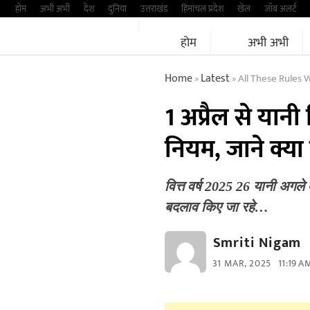
Skip
होम
अभी अभी
देश
दुनिया
उत्तराखंड
हिमांचल प्रदेश
खेल
जॉब अलर्ट
to
होम
अभी अभी
content
Home
Latest
All These Rules Wi
»
»
1 अप्रैल से यानी 
नियम, जाने क्य
वित्त वर्ष 2025 26 यानी अगले
बदलाव किए जा रहे…
Smriti Nigam
31 MAR, 2025
11:19 A