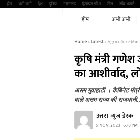
Skip
होम
अभी अभी
देश
दुनिया
उत्तराखंड
हिमांचल प्रदेश
खेल
जॉब अलर्ट
to
होम
अभी अभी
content
Home
Latest
Agriculture Ministe
»
»
कृषि मंत्री गणेश
का आशीर्वाद, 
असम गुवाहाटी । कैबिनेट मंत्री
वाले असम राज्य की राजधान
उत्तरा न्यूज डेस्क
5 NOV, 2023
6:18 PM