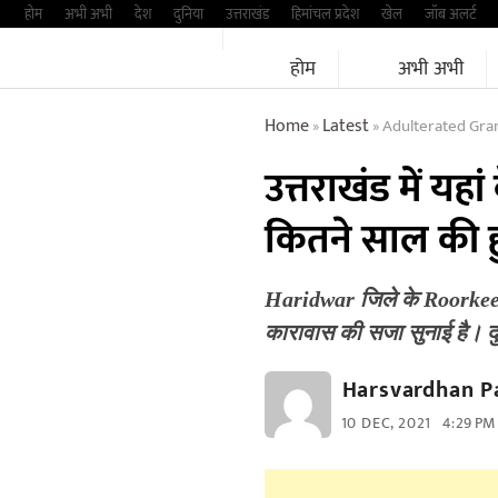
Skip
होम
अभी अभी
देश
दुनिया
उत्तराखंड
हिमांचल प्रदेश
खेल
जॉब अलर्ट
to
होम
अभी अभी
content
Home
Latest
Adulterated Gram
»
»
उत्तराखंड में य
कितने साल की 
Haridwar जिले के Roorkee मे
कारावास की सजा सुनाई है। 
Harsvardhan P
10 DEC, 2021
4:29 PM