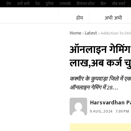
Skip
होम
अभी अभी
देश
दुनिया
उत्तराखंड
हिमांचल प्रदेश
खेल
जॉब अलर्ट
to
होम
अभी अभी
content
Home
Latest
Addiction To Online
»
»
ऑनलाइन गेमिंग 
लाख,अब कर्ज चु
कश्मीर के कुपवाड़ा जिले में ए
ऑनलाइन गेमिंग में 28…
Harsvardhan P
9 AUG, 2024
7:39 PM