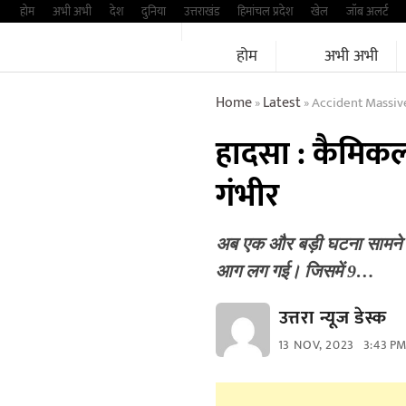
Skip
होम
अभी अभी
देश
दुनिया
उत्तराखंड
हिमांचल प्रदेश
खेल
जॉब अलर्ट
to
होम
अभी अभी
content
Home
Latest
Accident Massiv
»
»
हादसा : कैमिक
गंभीर
अब एक और बड़ी घटना सामने आई
आग लग गई। जिसमें 9…
उत्तरा न्यूज डेस्क
13 NOV, 2023
3:43 P