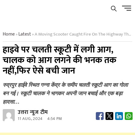
Skip
Men
to
Butto
content
Home
Latest
A Moving Scooter Caught Fire On The Highway The Driver Had No Idea About The Fire Then His Life Was Saved Like This
»
»
हाइवे पर चलती स्कूटी में लगी आग,
चालक को आग लगने की भनक तक
नहीं,फिर ऐसे बची जान
रुद्रपुर हाईवे स्थित गन्ना केंद्र के समीप चलती स्कूटी आग का गोला
बन गई। स्कूटी चालक ने भागकर अपनी जान बचाई और एक बड़ा
हादसा…
उत्तरा न्यूज टीम
11 AUG, 2024
4:54 PM