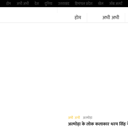
Skip
होम
अभी अभी
देश
दुनिया
उत्तराखंड
हिमांचल प्रदेश
खेल
जॉब अलर्ट
to
होम
अभी अभी
content
अभी अभी
अल्मोड़ा
अल्मोड़ा के लोक कलाकार धरम सिंह 