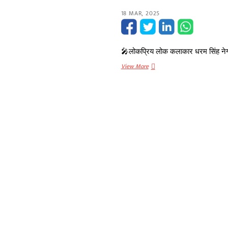
18 MAR, 2025
🎤लोकप्रिय लोक कलाकार धरम सिंह नेग
अल्मोड़ा
View More
के
लोक
कलाकार
धरम
सिंह
नेगी
का
निधन