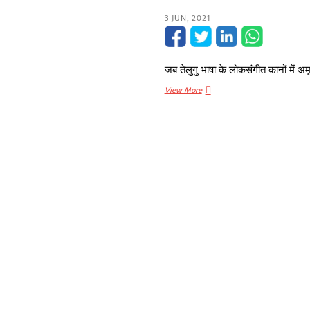
3 JUN, 2021
जब तेलुगु भाषा के लोकसंगीत कानों में 
ऐसा
View More
है
तेलंगाना
(Telangana)-
7
वे
स्थापना
दिवस
पर
विशेष