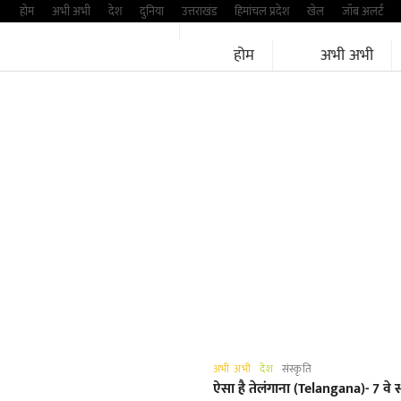
Skip
होम
अभी अभी
देश
दुनिया
उत्तराखंड
हिमांचल प्रदेश
खेल
जॉब अलर्ट
to
होम
अभी अभी
content
अभी अभी
देश
संस्कृति
ऐसा है तेलंगाना (Telangana)- 7 वे 