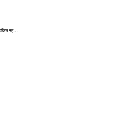
कर चकित रह…