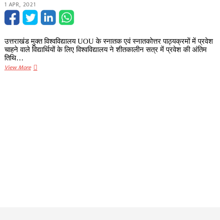
1 APR, 2021
की
अंतिम
तिथि,
पढ़ें
उत्तराखंड मुक्त विश्वविद्यालय UOU के स्नातक एवं स्नातकोत्तर पाठ्यक्रमों में प्रवेश
पूरी
चाहने वाले विद्यार्थियों के लिए विश्वविद्यालय ने शीतकालीन सत्र में प्रवेश की अंतिम
खबर
तिथि…
उत्तराखंड
View More
मुक्त
विश्वविद्यालय
UOU
के
शीतकालीन
सत्र
में
प्रवेश
की
अंतिम
तिथि
विस्तारित,
पढ़ें
पूरी
खबर